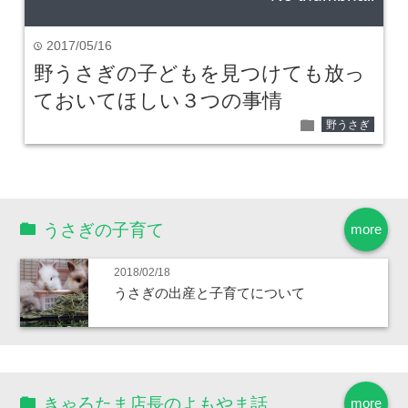
2017/05/16
time
野うさぎの子どもを見つけても放っ
ておいてほしい３つの事情
folder
野うさぎ
うさぎの子育て
more
2018/02/18
うさぎの出産と子育てについて
きゃろたま店長のよもやま話
more