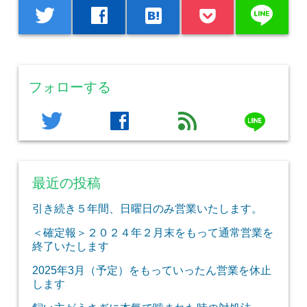
line
twitter
facebook
hatenabookmark
フォローする
line
twitter
facebook
feed
最近の投稿
引き続き５年間、日曜日のみ営業いたします。
＜確定報＞２０２４年２月末をもって通常営業を
終了いたします
2025年3月（予定）をもっていったん営業を休止
します