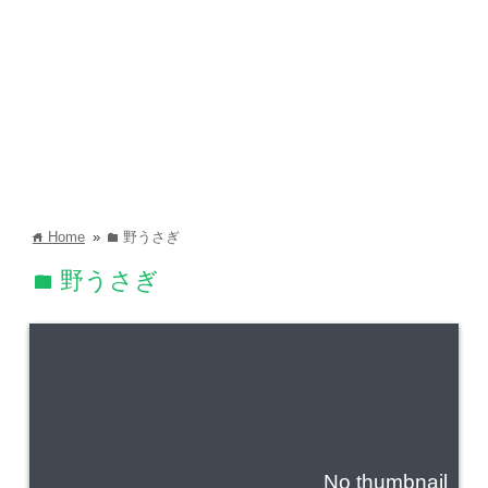
Home
»
野うさぎ
home
folder
野うさぎ
folder
No thumbnail