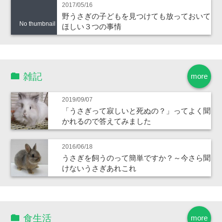
2017/05/16
野うさぎの子どもを見つけても放っておいて
No thumbnail
ほしい３つの事情
雑記
more
2019/09/07
「うさぎって寂しいと死ぬの？」ってよく聞
かれるので答えてみました
2016/06/18
うさぎを飼うのって簡単ですか？～今さら聞
けないうさぎあれこれ
食生活
more