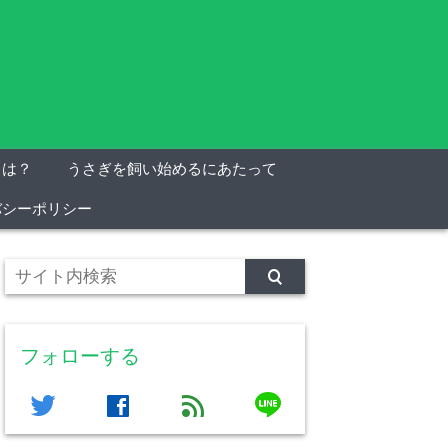
とは？
うさぎを飼い始めるにあたって
バシーポリシー
フォローする
line
twitter
facebook
feed