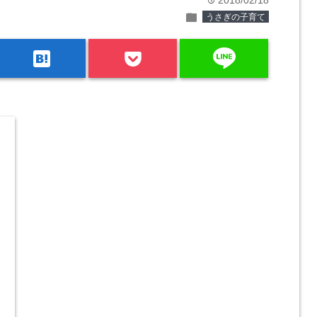
2018/02/18
time
folder
うさぎの子育て
line
hatenabookmark