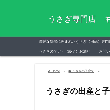
うさぎ専門店 キ
温暖な気候に囲まれたうさぎ（用品）専門
うさぎのケア・（終了）お泊り
お問い
Home
»
うさぎの子育て
»
home
folder
うさぎの出産と子