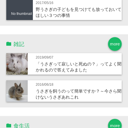
2017/05/16
野うさぎの子どもを見つけても放っておいて
No thumbnail
ほしい３つの事情
雑記
more
2019/09/07
「うさぎって寂しいと死ぬの？」ってよく聞
かれるので答えてみました
2016/06/18
うさぎを飼うのって簡単ですか？～今さら聞
けないうさぎあれこれ
食生活
more