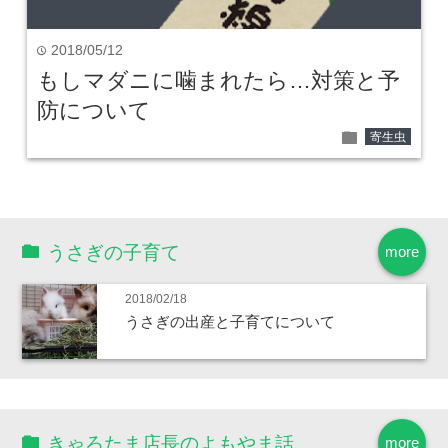
2018/05/12
time
もしマダニに噛まれたら…対策と予
防について
folder
寄生虫
うさぎの子育て
more
2018/02/18
うさぎの出産と子育てについて
きゃろたま店長のよもやま話
more