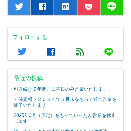
line
twitter
facebook
hatenabookmark
フォローする
line
twitter
facebook
feed
最近の投稿
引き続き５年間、日曜日のみ営業いたします。
＜確定報＞２０２４年２月末をもって通常営業を
終了いたします
2025年3月（予定）をもっていったん営業を休止
します